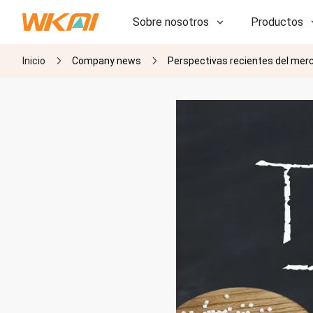
Sobre nosotros
Productos
Inicio
Company news
Perspectivas recientes del merc
I+D
I+D
Nuestra fábrica
Nuestra fábrica
Historia
Historia
Premios
Premios
Subsidiarias
Subsidiarias