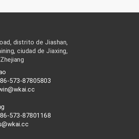
ad, distrito de Jiashan,
ining, ciudad de Jiaxing,
 Zhejiang
hao
086-573-87805803
-win@wkai.cc
ong
086-573-87801168
es@wkai.cc