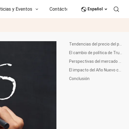
ticias y Eventos
Contáctenos
CN
Español
Tendencias del precio del petróleo crudo y su impacto en los costos del PET
El cambio de política de Trump y su impacto en los mercados petroleros mundiales
Perspectivas del mercado del petróleo crudo: oferta limitada e incertidumbres persistentes
El impacto del Año Nuevo chino
Conclusión