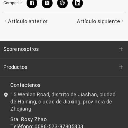
Compartir
Artículo anterior
Artículo siguiente
Sobre nosotros
Quienes somos
Productos
I+D
Chips de PET aptos para botellas
Contáctenos
15 Wenlan Road, distrito de Jiashan, ciudad
Noticias y Eventos
Chips de PET que no son aptos para botellas
de Haining, ciudad de Jiaxing, provincia de
Zhejiang
política de privacidad
Sra. Rosy Zhao
Teléfono: 0086-573-87805803