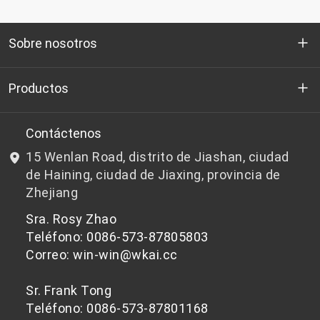
Sobre nosotros
Quienes somos
Productos
I+D
Chips de PET aptos para botellas
Contáctenos
15 Wenlan Road, distrito de Jiashan, ciudad
Noticias y Eventos
Chips de PET que no son aptos para botellas
de Haining, ciudad de Jiaxing, provincia de
Zhejiang
política de privacidad
Sra. Rosy Zhao
Teléfono: 0086-573-87805803
Correo: win-win@wkai.cc
Sr. Frank Tong
Teléfono: 0086-573-87801168