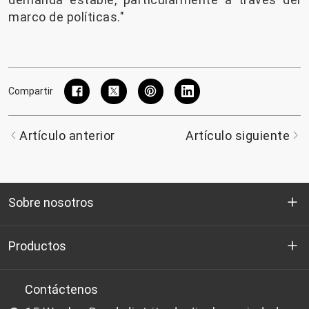
marco de políticas."
Compartir
Artículo anterior
Artículo siguiente
Sobre nosotros
Quienes somos
Productos
I+D
Chips de PET aptos para botellas
Contáctenos