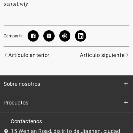
sensitivity
Compartir
Artículo anterior
Artículo siguiente
Sobre nosotros
Quienes somos
Productos
I+D
Chips de PET aptos para botellas
Contáctenos
15 Wenlan Road, distrito de Jiashan, ciudad