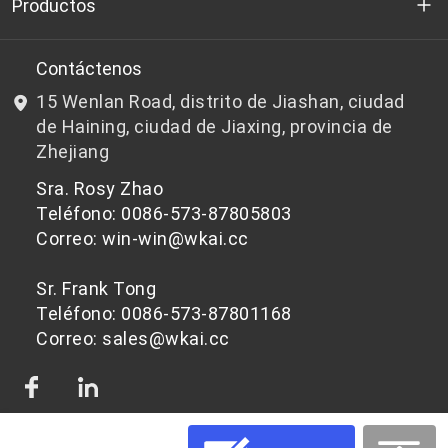
Quienes somos
Productos
I+D
Chips de PET aptos para botellas
Contáctenos
15 Wenlan Road, distrito de Jiashan, ciudad
Noticias y Eventos
Chips de PET que no son aptos para botellas
de Haining, ciudad de Jiaxing, provincia de
Zhejiang
política de privacidad
Sra. Rosy Zhao
Teléfono: 0086-573-87805803
Correo: win-win@wkai.cc
Sr. Frank Tong
Teléfono: 0086-573-87801168
Correo: sales@wkai.cc